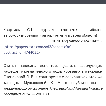
Квартиль Q1 (журнал считается наиболее
высокоцитируемым и авторитетным в своей области)
DOI: 10.1016/j.tafmec.2024.104259
(
https://papers.ssrn.com/sol3/papers.cfm?
abstract_id=4744022
)
Статья написана доцентом, д.ф.-м.н., заведующим
кафедры математического моделирования в механике,
Степановой Л. В.
в соавторстве с аспиранткой этой же
кафедры
Мушанковой К. А.
и опубликована в
международном журнале
Theoretical and Applied Fracture
Mechanics
2024. — Vol. 133.