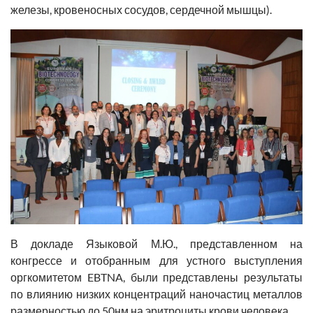
железы, кровеносных сосудов, сердечной мышцы).
В докладе Языковой М.Ю., представленном на
конгрессе и отобранным для устного выступления
оргкомитетом EBTNA, были представлены результаты
по влиянию низких концентраций наночастиц металлов
размерностью до 50нм на эритроциты крови человека.