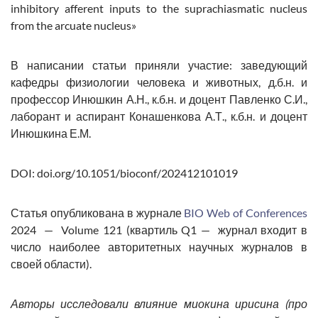
inhibitory afferent inputs to the suprachiasmatic nucleus
from the arcuate nucleus»
В написании статьи приняли участие: заведующий
кафедры физиологии человека и животных, д.б.н. и
профессор Инюшкин А.Н., к.б.н. и доцент Павленко С.И.,
лаборант и аспирант Конашенкова А.Т., к.б.н. и доцент
Инюшкина Е.М.
DOI: doi.org/10.1051/bioconf/202412101019
Статья опубликована в журнале
BIO Web of Conferences
2024 — Volume 121 (квартиль Q1 — журнал входит в
число наиболее авторитетных научных журналов в
своей области).
Авторы исследовали влияние миокина ирисина (про