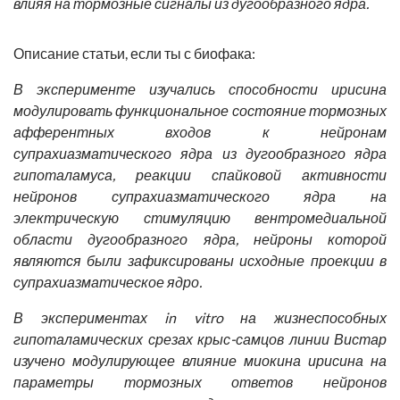
влияя на тормозные сигналы из дугообразного ядра.
Описание статьи, если ты с биофака:
В эксперименте изучались способности ирисина
модулировать функциональное состояние тормозных
афферентных входов к нейронам
супрахиазматического ядра из дугообразного ядра
гипоталамуса, реакции спайковой активности
нейронов супрахиазматического ядра на
электрическую стимуляцию вентромедиальной
области дугообразного ядра, нейроны которой
являются были зафиксированы исходные проекции в
супрахиазматическое ядро.
В экспериментах in vitro на жизнеспособных
гипоталамических срезах крыс-самцов линии Вистар
изучено модулирующее влияние миокина ирисина на
параметры тормозных ответов нейронов