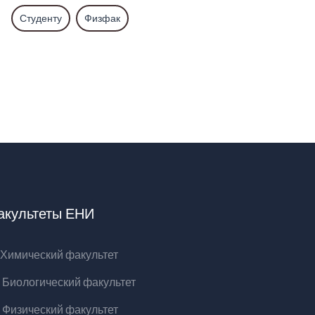
Студенту
Физфак
акультеты ЕНИ
Химический факультет
Биологический факультет
Физический факультет