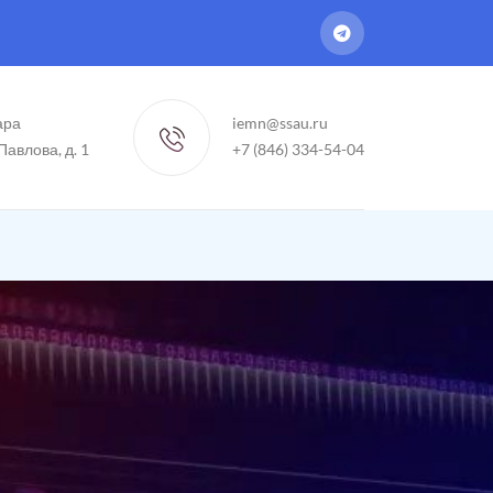
ара
iemn@ssau.ru
 Павлова, д. 1
+7 (846) 334-54-04