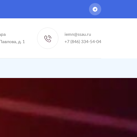
ара
iemn@ssau.ru
 Павлова, д. 1
+7 (846) 334-54-04