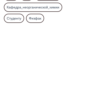
Кафедра_неорганической_химии
Студенту
Физфак