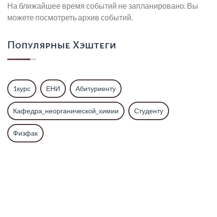
На ближайшее время событий не запланировано. Вы
можете посмотреть архив событий.
Популярные Хэштеги
1курс
ЕНИ
Абитуриенту
Кафедра_неорганической_химии
Студенту
Физфак