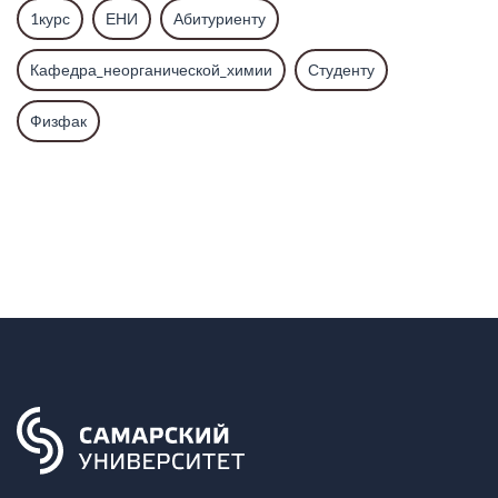
1курс
ЕНИ
Абитуриенту
Кафедра_неорганической_химии
Студенту
Физфак