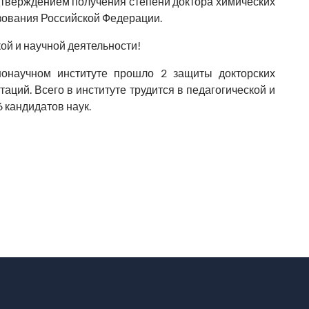
тверждением получения степени доктора химических
азования Российской Федерации.
ой и научной деятельности!
нонаучном институте прошло 2 защиты докторских
аций. Всего в институте трудится в педагогической и
6 кандидатов наук.