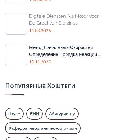
Digitale Diensten Als Motor Voor
De Groei Van Starzinos
14.03.2026
Метод Начальных Скоростей:
Определение Порядка Реакции ...
15.11.2025
Популярные Хэштеги
1курс
ЕНИ
Абитуриенту
Кафедра_неорганической_химии