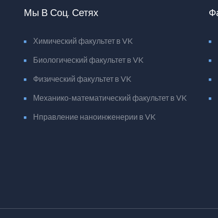
Мы В Соц. Сетях
Ф
Химический факультет в VK
Биологический факультет в VK
Физический факультет в VK
Механико-математический факультет в VK
Нправление наноинженерии в VK