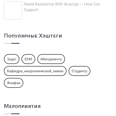
Need Assistance With Ausclub — How Our
Support ...
Популярные Хэштеги
1курс
ЕНИ
Абитуриенту
Кафедра_неорганической_химии
Студенту
Физфак
Мероприятия