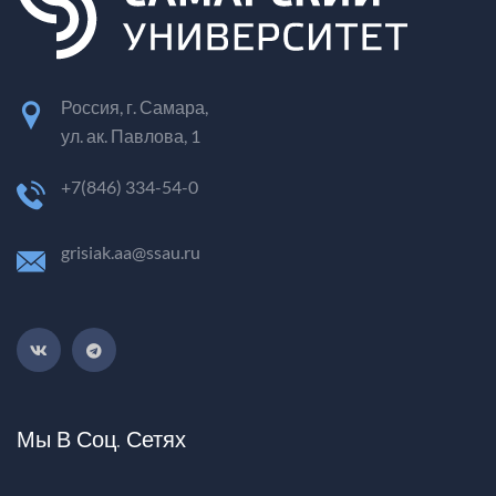
Россия, г. Самара,
ул. ак. Павлова, 1
+7(846) 334-54-0
grisiak.aa@ssau.ru
Мы В Соц. Сетях