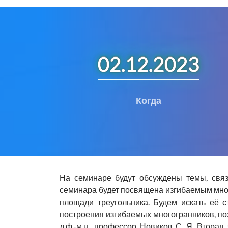
02.12.2023
Когда
На семинаре будут обсуждены темы, связ
семинара будет посвящена изгибаемым мно
площади треугольника. Будем искать её 
построения изгибаемых многогранников, по
д.ф.-м.н., профессор Новиков С. Я. Втора