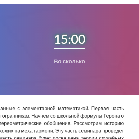
15:00
Во сколько
анные с элементарной математикой. Первая часть
гогранникам. Начнем со школьной формулы Герона о
стереометрические обобщения. Рассмотрим историю
хожих на меха гармони. Эту часть семинара проведет
я часть семинара будет посвящена теории случайных