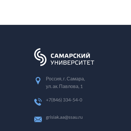
Россия, г. Самара,
ул. ак. Павлова, 1
+7(846) 334-54-0
grisiak.aa@ssau.ru