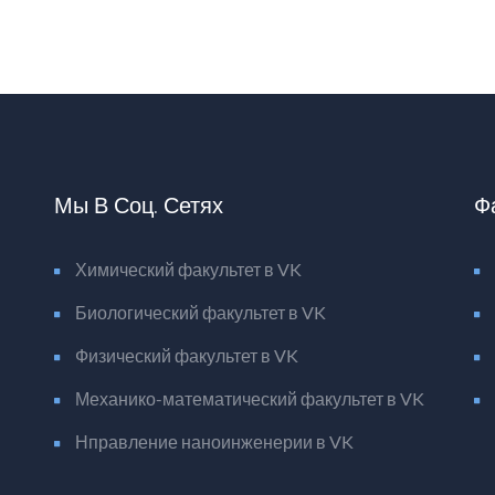
Мы В Соц. Сетях
Ф
Химический факультет в VK
Биологический факультет в VK
Физический факультет в VK
Механико-математический факультет в VK
Нправление наноинженерии в VK