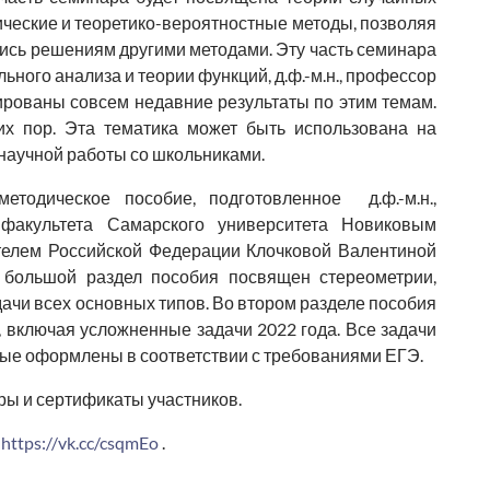
рические и теоретико-вероятностные методы, позволяя
лись решениям другими методами. Эту часть семинара
ого анализа и теории функций, д.ф.-м.н., профессор
ированы совсем недавние результаты по этим темам.
их пор. Эта тематика может быть использована на
научной работы со школьниками.
тодическое пособие, подготовленное д.ф.-м.н.,
 факультета Самарского университета Новиковым
елем Российской Федерации Клочковой Валентиной
 большой раздел пособия посвящен стереометрии,
ачи всех основных типов. Во втором разделе пособия
 включая усложненные задачи 2022 года. Все задачи
ые оформлены в соответствии с требованиями ЕГЭ.
ры и сертификаты участников.
:
https://vk.cc/csqmEo
.