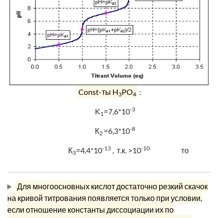
Const-ты H
PO
:
3
4
-3
K
=7,6*10
1
-8
К
=6,3*10
2
-13
-10
К
=4,4*10
, т.к. >10
то
3
Для многоосновных кислот достаточно резкий скачок
на кривой титрования появляется только
при условии
,
если отношение константы диссоциации их по