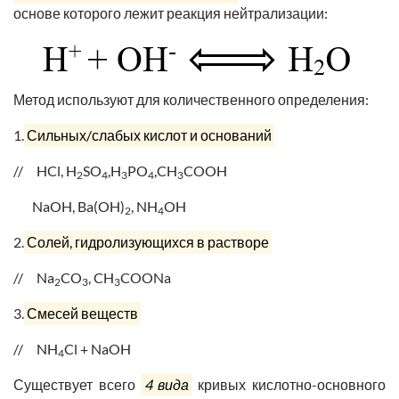
основе которого лежит реакция нейтрализации:
Метод используют для количественного определения:
1.
Сильных/слабых кислот и оснований
//
HCl, H
SO
,H
PO
,CH
COOH
2
4
3
4
3
NaOH, Ba(OH)
, NH
OH
2
4
2.
Солей, гидролизующихся в растворе
//
Na
CO
, CH
COONa
2
3
3
3.
Смесей веществ
//
NH
Cl + NaOH
4
Существует всего
4 вида
кривых кислотно-основного