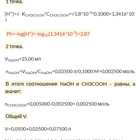
1 точка.
+
-5
-
[H
]=√ K
*C
=√1,8*10
*0,1000=1,3416*10
CH3COOH
CH3COOH
3
+
-3
Ph=-log[H
]=-log
(1,3416*10
)=2,87
10
2 точка.
V
=25,00 мл
NaOH
n
=V
/C
=0,02500 л/0,1000 M=0,002500 моль
NaOH
NaOH
NaOH
В итоге соотношение NaOH и CH3COOH – равны, а
значит:
n
=0,005000-0,002500= 0,002500 моль
CH3COOH
Общий V:
V=0,0500+0,02500=0,07500 л
—