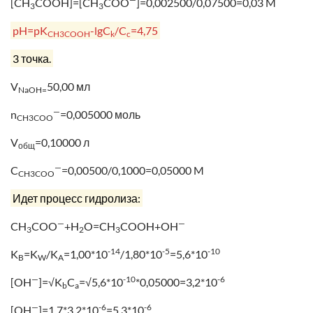
[CH
COOH]=[CH
COO
]=0,002500/0,07500=0,03 M
3
3
pH=pK
-lgC
/C
=4,75
CH3COOH
k
c
3 точка.
V
50,00 мл
NaOH=
—
n
=0,005000 моль
CH3COO
V
=0,10000 л
общ
—
C
=0,00500/0,1000=0,05000 M
CH3COO
Идет процесс гидролиза:
—
—
CH
COO
+H
O=CH
COOH+OH
3
2
3
-14
-5
-10
K
=K
/K
=1,00*10
/1,80*10
=5,6*10
B
W
A
—
-10
-6
[OH
]=√K
C
=√5,6*10
*0,05000=3,2*10
b
a
—
-6
-6
[OH
]=1,7*3,2*10
=5,3*10