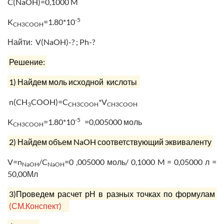
C(NaOH)=0,1000 M
-5
K
=1.80*10
CH
3COOH
Найти:
V(NaOH)-? ; Ph-?
Решение:
1) Найдем моль исходной кислоты
n(CH
COOH)=C
*V
3
CH3COOH
CH3COOH
-5
K
=1.80*10
=0,005000 моль
CH
3
COOH
2) Найдем объем NaOH соответствующий эквиваленту
V=n
/C
=0 ,005000 моль/ 0,1000 M = 0,05000 л =
NaOH
NaOH
50,00Мл
3)Проведем расчет рН в разных точках по формулам
(СМ.Конспект)