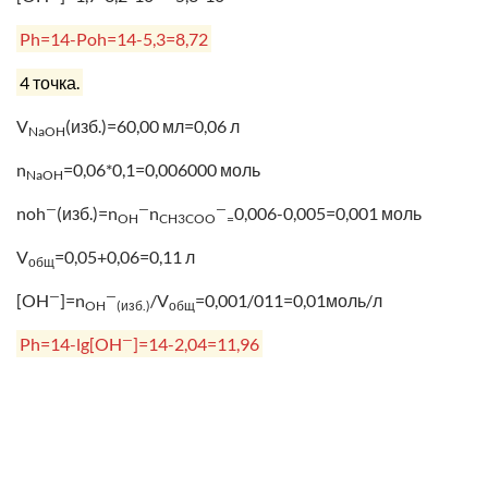
Ph=14-Poh=14-5,3=8,72
4 точка.
V
(изб.)=60,00 мл=0,06 л
NaOH
n
=0,06*0,1=0,006000 моль
NaOH
—
—
—
noh
(изб.)=n
n
0,006-0,005=0,001 моль
OH
CH3COO
=
V
=0,05+0,06=0,11 л
общ
—
—
[OH
]=n
/V
=0,001/011=0,01моль/л
OH
(изб.)
общ
—
Ph=14-lg[OH
]=14-2,04=11,96