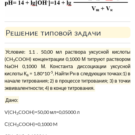
Решение типовой задачи
Условие: 1.1
.
50,00 мл раствора уксусной кислоты
(CH
COOH) концентрации 0,1000 М титруют раствором
3
NaOH 0,1000 М. Константа диссоциации уксусной
-5
кислоты К
= 1.80*10
. Найти Рн в следующих точках:1) в
а
начале титрования; 2) в процессе титрования; 3) в точки
эквивалентности; 4) в конце титрования.
Дано:
V(CH
COOH)=50,00 мл=0,05000 л
3
С(CH
COOH)=0,1000 M
3