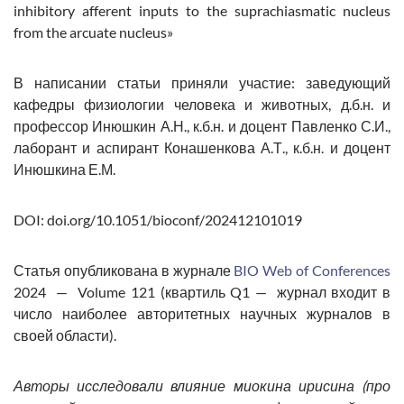
inhibitory afferent inputs to the suprachiasmatic nucleus
from the arcuate nucleus»
В написании статьи приняли участие: заведующий
кафедры физиологии человека и животных, д.б.н. и
профессор Инюшкин А.Н., к.б.н. и доцент Павленко С.И.,
лаборант и аспирант Конашенкова А.Т., к.б.н. и доцент
Инюшкина Е.М.
DOI: doi.org/10.1051/bioconf/202412101019
Статья опубликована в журнале
BIO Web of Conferences
2024 — Volume 121 (квартиль Q1 — журнал входит в
число наиболее авторитетных научных журналов в
своей области).
Авторы исследовали влияние миокина ирисина (про