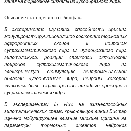
влияя на тормозные сигналы из дугообразного ядра.
Описание статьи, если ты с биофака:
В эксперименте изучались способности ирисина
модулировать функциональное состояние тормозных
афферентных входов к нейронам
супрахиазматического ядра из дугообразного ядра
гипоталамуса, реакции спайковой активности
нейронов супрахиазматического ядра на
электрическую стимуляцию вентромедиальной
области дугообразного ядра, нейроны которой
являются были зафиксированы исходные проекции в
супрахиазматическое ядро.
В экспериментах in vitro на жизнеспособных
гипоталамических срезах крыс-самцов линии Вистар
изучено модулирующее влияние миокина ирисина на
параметры тормозных ответов нейронов