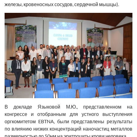
железы, кровеносных сосудов, сердечной мышцы).
В докладе Языковой М.Ю., представленном на
конгрессе и отобранным для устного выступления
оргкомитетом EBTNA, были представлены результаты
по влиянию низких концентраций наночастиц металлов
размерностью до 50нм на эритроциты крови человека.