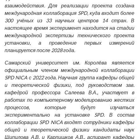
взаимодействия. Для реализации проекта создана
международная коллаборация SPD, куда входит более
300 учёных из 33 научных центров 14 стран. В
настоящее время эксперимент находится на стадии
международной экспертизы технического проекта
установки, а проведение первых измерений
планируется после 2028 года.
Самарский университет им. Королёва является
официальным членом международной коллаборации
SPD NICA с 2022 года. Научная группа кафедры общей
и теоретической физики, под руководством зав.
кафедрой профессора
Салеева В.А.
, участвует в
работах по компьютерному моделированию жестких
процессов, которые будут изучаться
экспериментально на установке SPD. В состав
коллаборации SPD NICA входят сотрудники кафедры
общей и теоретической физики кандидаты наук
Шипилова А.В.
и
Карпишков А.В.
, аспирант кафедры