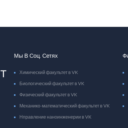
Мы В Соц. Сетях
Ф
Химический факультет в VK
Биологический факультет в VK
Физический факультет в VK
Механико-математический факультет в VK
Нправление наноинженерии в VK