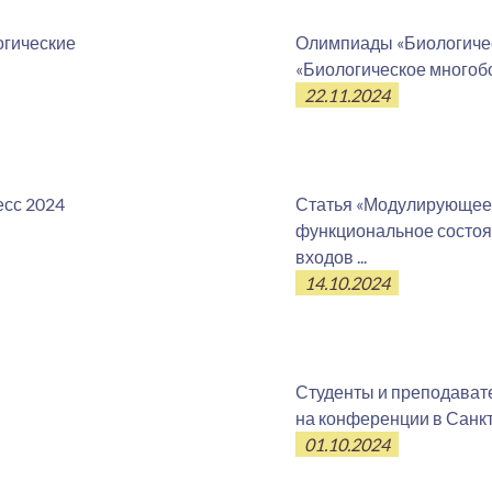
огические
Олимпиады «Биологиче
«Биологическое многоб
22.11.2024
есс 2024
Статья «Модулирующее 
функциональное состо
входов ...
14.10.2024
Студенты и преподават
на конференции в Санк
01.10.2024