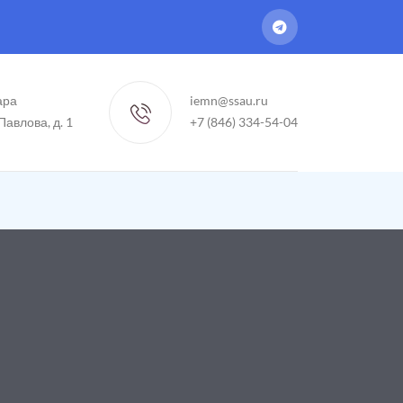
ара
iemn@ssau.ru
 Павлова, д. 1
+7 (846) 334-54-04