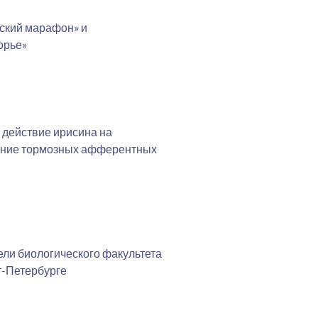
ский марафон» и
орье»
действие ирисина на
яние тормозных афферентных
ели биологического факультета
т-Петербурге