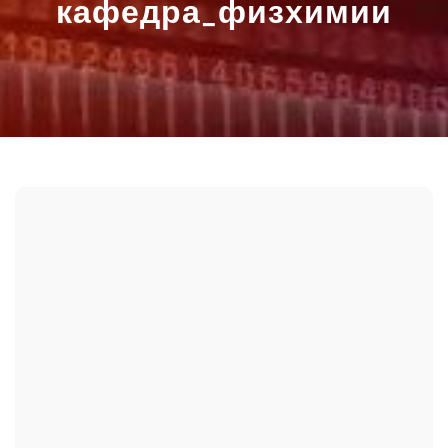
кафедра_физхимии