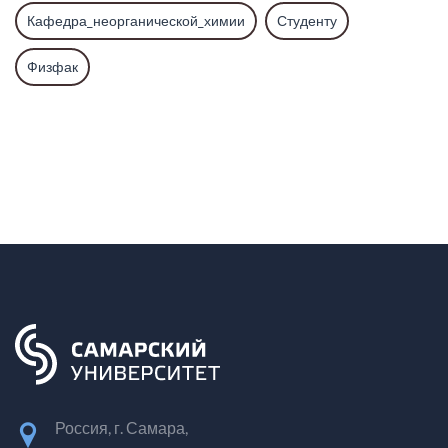
Кафедра_неорганической_химии
Студенту
Физфак
Россия, г. Самара,